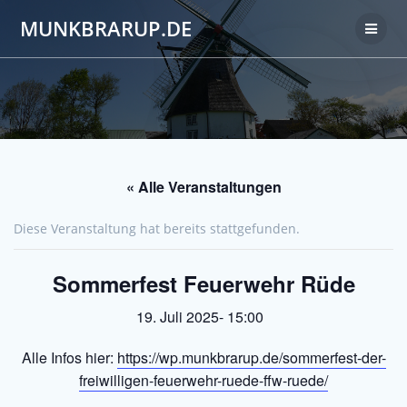
Zum
MUNKBRARUP.DE
Inhalt
springen
« Alle Veranstaltungen
Diese Veranstaltung hat bereits stattgefunden.
Sommerfest Feuerwehr Rüde
19. Juli 2025- 15:00
Alle Infos hier:
https://wp.munkbrarup.de/sommerfest-der-
freiwilligen-feuerwehr-ruede-ffw-ruede/