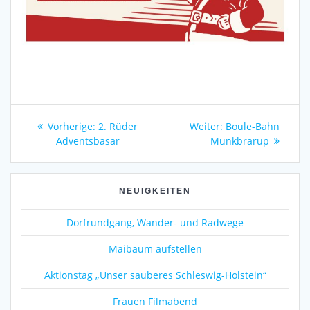
Beitragsnavigation
Vorheriger
Nächster
Vorherige:
2. Rüder
Weiter:
Boule-Bahn
Beitrag:
Beitrag:
Adventsbasar
Munkbrarup
NEUIGKEITEN
Dorfrundgang, Wander- und Radwege
Maibaum aufstellen
Aktionstag „Unser sauberes Schleswig-Holstein“
Frauen Filmabend