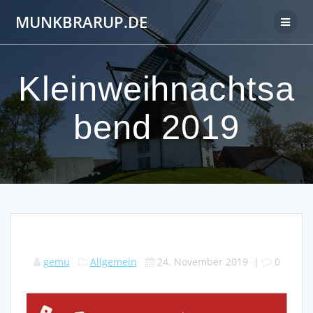
Zum
MUNKBRARUP.DE
Inhalt
springen
Kleinweihnachtsa
bend 2019
gemu
Allgemein
24. November 2019
|
0