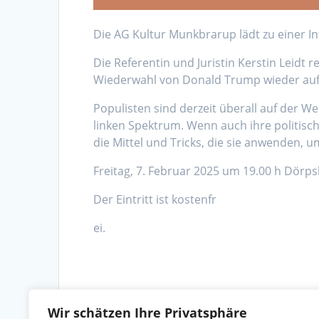
Die AG Kultur Munkbrarup lädt zu einer I
Die Referentin und Juristin Kerstin Leidt 
Wiederwahl von Donald Trump wieder au
Populisten sind derzeit überall auf der W
linken Spektrum. Wenn auch ihre politisc
die Mittel und Tricks, die sie anwenden,
Freitag, 7. Februar 2025 um 19.00 h Dör
Der Eintritt ist kostenfr
ei.
Beitragsnavigation
Wir schätzen Ihre Privatsphäre
Vorheriger
Vorherige:
Großer Andrang im Dörpshus: 